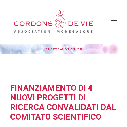
LE NOSTRE AZIONI DEL 2018
HOME
L’ASSOCIAZIONE
PERCHÉ SOSTENERE L’ASSOCIAZIONE
LE NOSTRE AZIONI
FAQ
I NOSTRI LEGAMI
STAMPA
FINANZIAMENTO DI 4
NOTIZIE
CONTATTACI
NUOVI PROGETTI DI
RICERCA CONVALIDATI DAL
COMITATO SCIENTIFICO