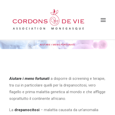
AIUTARE I MENO FORTUNATI
HOME
L’ASSOCIAZIONE
PERCHÉ SOSTENERE L’ASSOCIAZIONE
LE NOSTRE AZIONI
FAQ
I NOSTRI LEGAMI
STAMPA
Aiutare i meno fortunati
a disporre di screening e terapie,
NOTIZIE
tra cui in particolare quelli per la drepanocitosi, vero
CONTATTACI
flagello e prima malattia genetica al mondo e che affligge
soprattutto il continente africano.
La
drepanocitosi
– malattia causata da un’anomalia